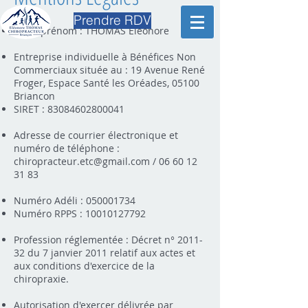
Prendre RDV
Nom, prénom : THOMAS Eléonore
Entreprise individuelle à Bénéfices Non
Commerciaux située au : 19 Avenue René
Froger, Espace Santé les Oréades, 05100
Briancon
SIRET :
83084602800041
Adresse de courrier électronique et
numéro de téléphone :
chiropracteur.etc@gmail.com
/
06 60 12
31 83
Numéro Adéli :
050001734
Numéro RPPS :
10010127792
Profession réglementée : Décret n° 2011-
32 du 7 janvier 2011 relatif aux actes et
aux conditions d'exercice de la
chiropraxie.
Autorisation d'exercer délivrée par